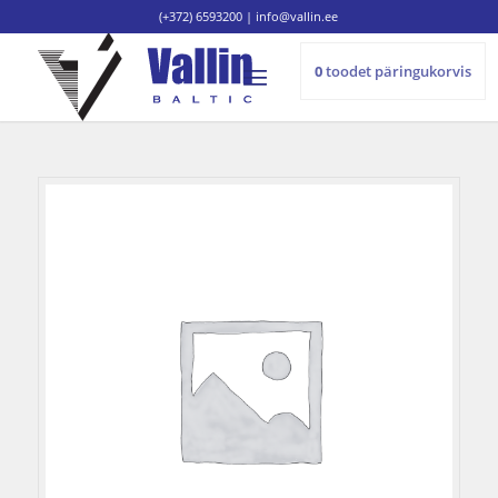
(+372) 6593200
|
info@vallin.ee
0
toodet
päringukorvis