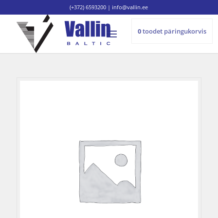
(+372) 6593200
|
info@vallin.ee
0
toodet
päringukorvis