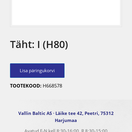
Täht: I (H80)
Lisa päringukorvi
TOOTEKOOD:
H668578
Vallin Baltic AS
· Läike tee 42, Peetri, 75312
Harjumaa
Avatud E-N kell
8:30-16:00
, R
8:30-15:00