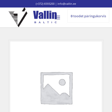
(+372) 6593200
|
info@vallin.ee
0
toodet
päringukorvis