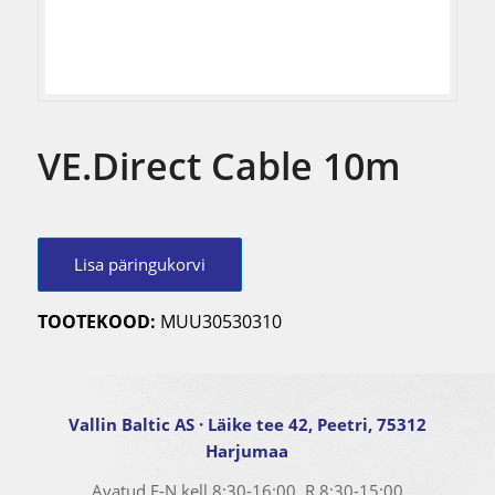
VE.Direct Cable 10m
Lisa päringukorvi
TOOTEKOOD:
MUU30530310
Vallin Baltic AS
· Läike tee 42, Peetri, 75312
Harjumaa
Avatud E-N kell
8:30-16:00
, R
8:30-15:00