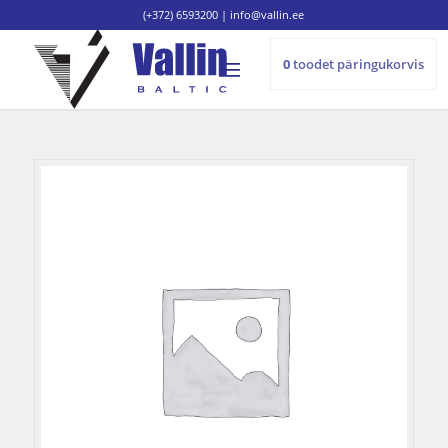
(+372) 6593200
|
info@vallin.ee
0
toodet
päringukorvis