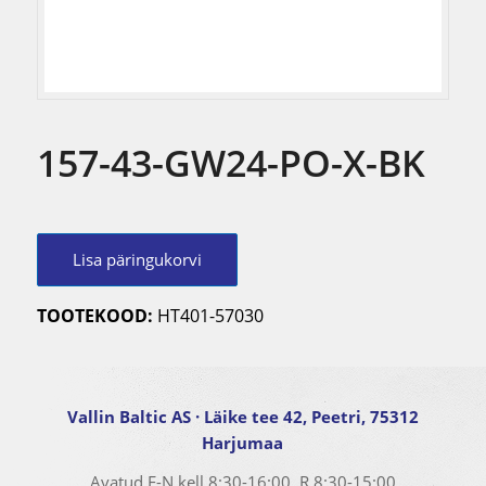
157-43-GW24-PO-X-BK
Lisa päringukorvi
TOOTEKOOD:
HT401-57030
Vallin Baltic AS
· Läike tee 42, Peetri, 75312
Harjumaa
Avatud E-N kell
8:30-16:00
, R
8:30-15:00