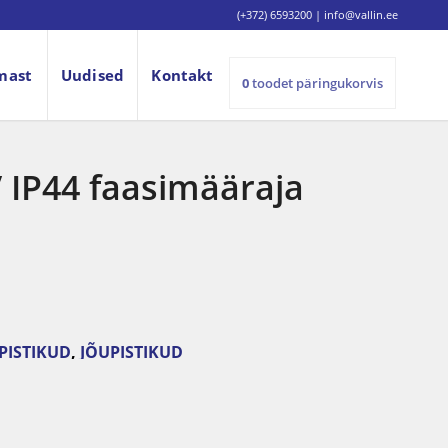
(+372) 6593200
|
info@vallin.ee
mast
Uudised
Kontakt
0
toodet
päringukorvis
 IP44 faasimääraja
 PISTIKUD
,
JÕUPISTIKUD