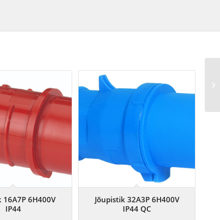
ik 16A7P 6H400V
Jõupistik 32A3P 6H400V
IP44
IP44 QC