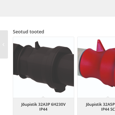
Seotud tooted
Toiteplokk 24VAC/18W DIN-liistule
(MR004, MR005, MR006)
Jõupistik 32A3P 6H230V
Jõupistik 32A5
IP44
IP44 SC