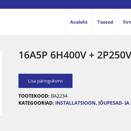
Avaleht
Tooted
Fir
16A5P 6H400V + 2P250V
Lisa päringukorvi
TOOTEKOOD:
BA2234
KATEGOORIAD:
INSTALLATSIOON
,
JÕUPESAD- JA