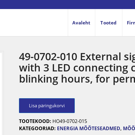
Avaleht
Tooted
Fir
49-0702-010 External si
with 3 LED connecting 
blinking hours, for pe
Lisa päringukorvi
TOOTEKOOD:
HO49-0702-015
KATEGOORIAD:
ENERGIA MÕÕTESEADMED
,
MÕÕ