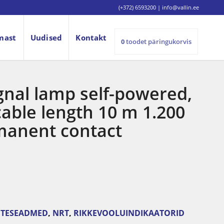
(+372) 6593200
|
info@vallin.ee
mast
Uudised
Kontakt
0
toodet
päringukorvis
gnal lamp self-powered,
cable length 10 m 1.200
rmanent contact
TESEADMED
,
NRT
,
RIKKEVOOLUINDIKAATORID