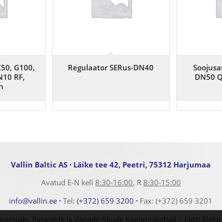
50, G100,
Regulaator SERus-DN40
Soojusar
N10 RF,
DN50 Q
h
Vallin Baltic AS
· Läike tee 42, Peetri, 75312 Harjumaa
Avatud E-N kell
8:30-16:00
, R
8:30-15:00
info@vallin.ee
·
Tel:
(+372) 659 3200
·
Fax: (+372) 659 3201
aromude, Patareide Ja Vanade Akude Kogumiskohad – Eesti Elek