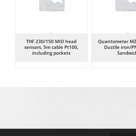
THF 230/150 MID head
Quantometer MZ
sensors, 5m cable Pt100,
Ductile iron/P
including pockets
Sandwic
Elektroonik