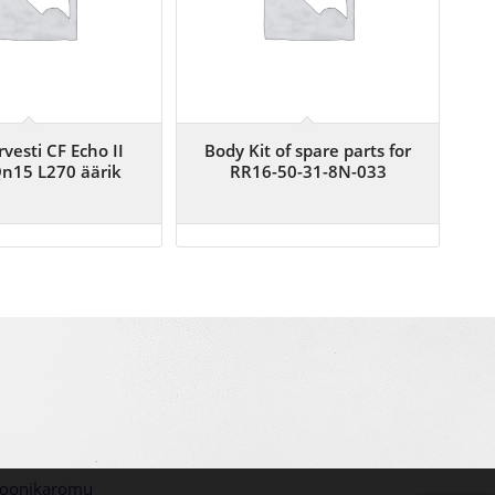
vesti CF Echo II
Body Kit of spare parts for
n15 L270 äärik
RR16-50-31-8N-033
troonikaromu