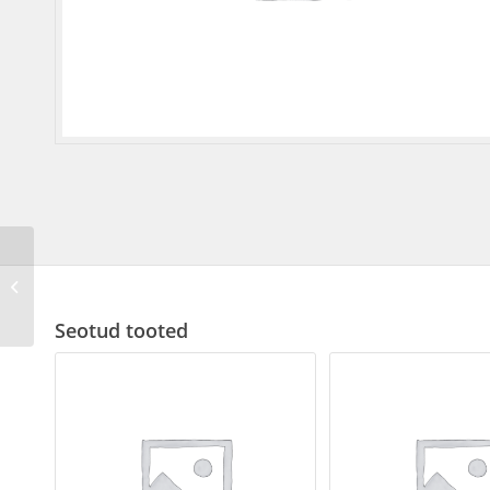
M-BUS Interface, Full reading
Seotud tooted