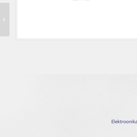
Aku klassik Exide 12V 2OPzS 150
Elektroonik