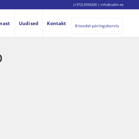
(+372) 6593200
|
info@vallin.ee
mast
Uudised
Kontakt
0
toodet
päringukorvis
0