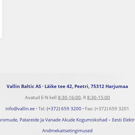
Vallin Baltic AS
· Läike tee 42, Peetri, 75312 Harjumaa
Avatud E-N kell
8:30-16:00
, R
8:30-15:00
info@vallin.ee
·
Tel:
(+372) 659 3200
·
Fax: (+372) 659 3201
aromude, Patareide Ja Vanade Akude Kogumiskohad – Eesti Elek
Andmekaitsetingimused