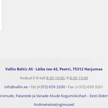
Vallin Baltic AS
· Läike tee 42, Peetri, 75312 Harjumaa
Avatud E-N kell
8:30-16:00
, R
8:30-15:00
info@vallin.ee
·
Tel:
(+372) 659 3200
·
Fax: (+372) 659 3201
aromude, Patareide Ja Vanade Akude Kogumiskohad – Eesti Elek
Andmekaitsetingimused