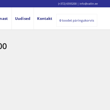
(+372) 6593200
|
info@vallin.ee
mast
Uudised
Kontakt
0
toodet
päringukorvis
00