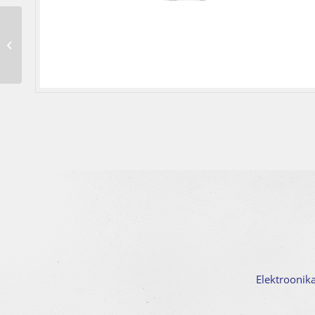
Lõikaja TT4030 S4030 Cutter-DIV-GY
Elektroonik