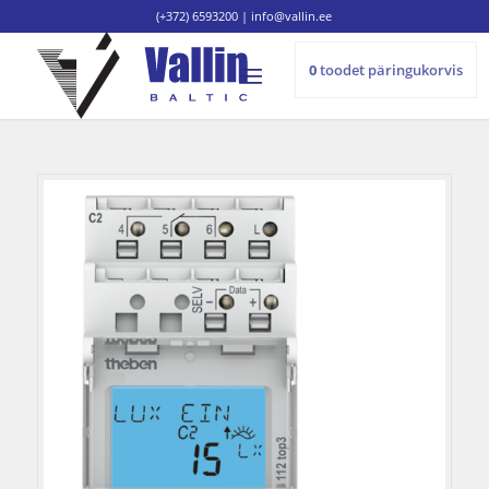
(+372) 6593200
|
info@vallin.ee
0
toodet
päringukorvis