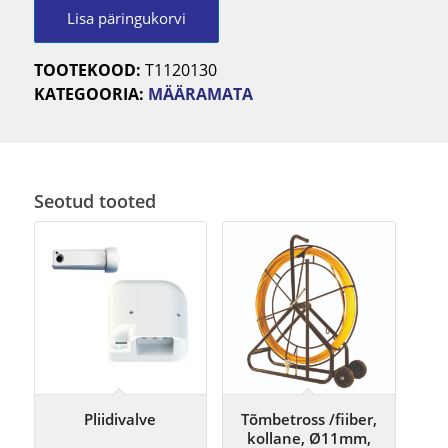
Lisa päringukorvi
TOOTEKOOD:
T1120130
KATEGOORIA:
MÄÄRAMATA
Seotud tooted
Pliidivalve
Tõmbetross /fiiber,
kollane, Ø11mm,