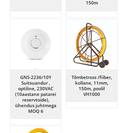
150m
GNS-2236/10Y
Tõmbetross /fiiber,
Suitsuandur ,
kollane, 11mm,
optiline, 230VAC
150m, poolil
(10aastane patarei
VH1000
reservtoide),
ühendus juhtmega
MOQ 6