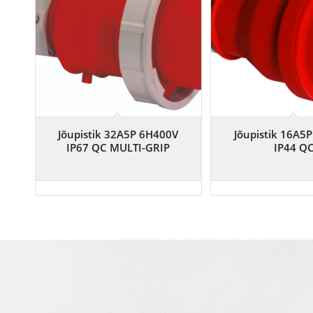
Jõupistik 32A5P 6H400V
Jõupistik 16A5
IP67 QC MULTI-GRIP
IP44 Q