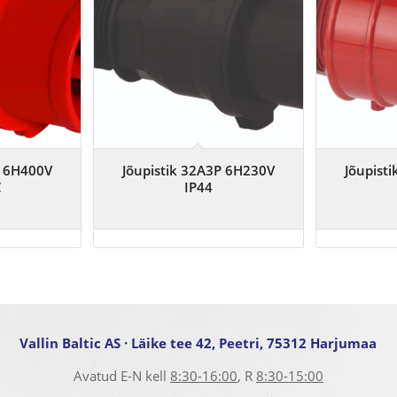
P 6H400V
Jõupistik 32A3P 6H230V
Jõupist
C
IP44
Vallin Baltic AS
· Läike tee 42, Peetri, 75312 Harjumaa
Avatud E-N kell
8:30-16:00
, R
8:30-15:00