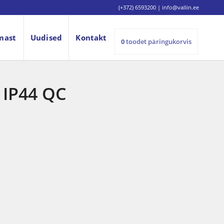
(+372) 6593200
|
info@vallin.ee
mast
Uudised
Kontakt
0
toodet
päringukorvis
 IP44 QC