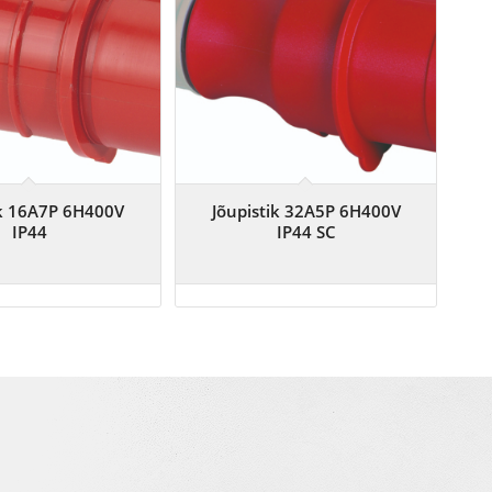
ik 16A7P 6H400V
Jõupistik 32A5P 6H400V
IP44
IP44 SC