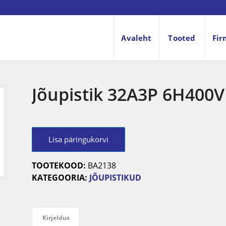
Avaleht
Tooted
Fir
Jõupistik 32A3P 6H400V
Lisa päringukorvi
TOOTEKOOD:
BA2138
KATEGOORIA:
JÕUPISTIKUD
Kirjeldus