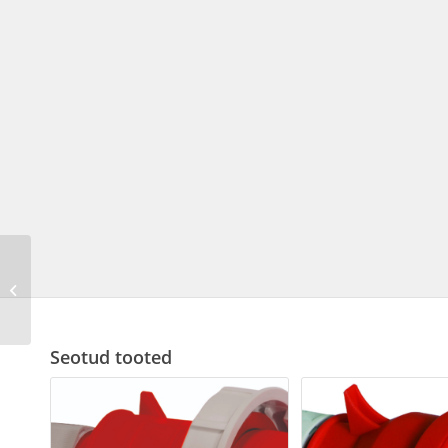
Jõupistik 16A5P 6H400V
IP67
Seotud tooted