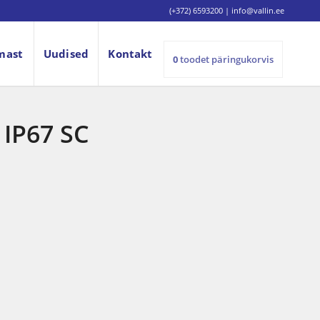
(+372) 6593200
|
info@vallin.ee
mast
Uudised
Kontakt
0
toodet
päringukorvis
 IP67 SC