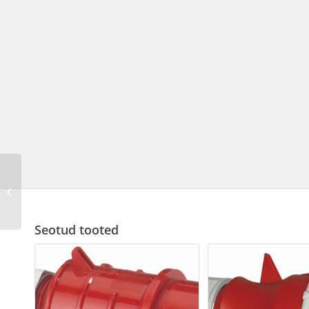
Jõupistik 16A5P 6H400V
IP67
Seotud tooted