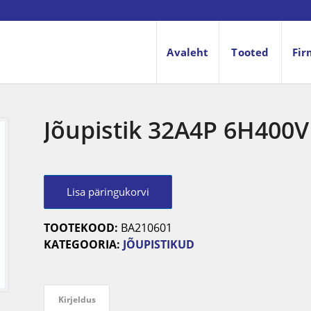
Avaleht
Tooted
Fir
Jõupistik 32A4P 6H400V
Lisa päringukorvi
TOOTEKOOD:
BA210601
KATEGOORIA:
JÕUPISTIKUD
Kirjeldus