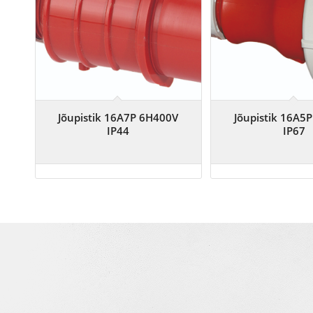
Jõupistik 16A7P 6H400V
Jõupistik 16A5
IP44
IP67