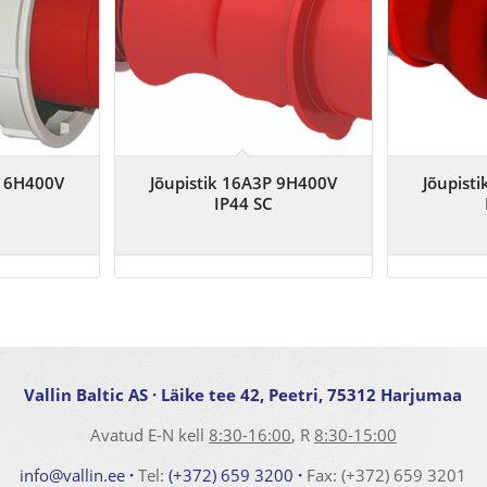
P 6H400V
Jõupistik 16A3P 9H400V
Jõupist
IP44 SC
Vallin Baltic AS
· Läike tee 42, Peetri, 75312 Harjumaa
Avatud E-N kell
8:30-16:00
, R
8:30-15:00
info@vallin.ee
·
Tel:
(+372) 659 3200
·
Fax: (+372) 659 3201