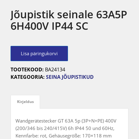
Jõupistik seinale 63A5P
6H400V IP44 SC
Lisa päringukorvi
TOOTEKOOD:
BA24134
KATEGOORIA:
SEINA JÕUPISTIKUD
Kirjeldus
Wandgerätestecker GT 63A 5p (3P+N+PE) 400V
(200/346 bis 240/415V) 6h IP44 50 und 60Hz,
Kennfarbe: rot, Gehäusegröße: 170×118 mm