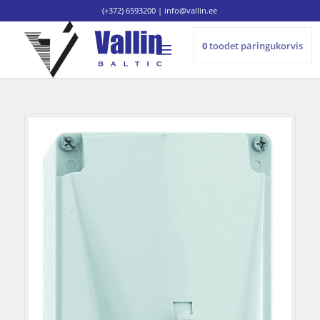
(+372) 6593200
|
info@vallin.ee
0
toodet
päringukorvis