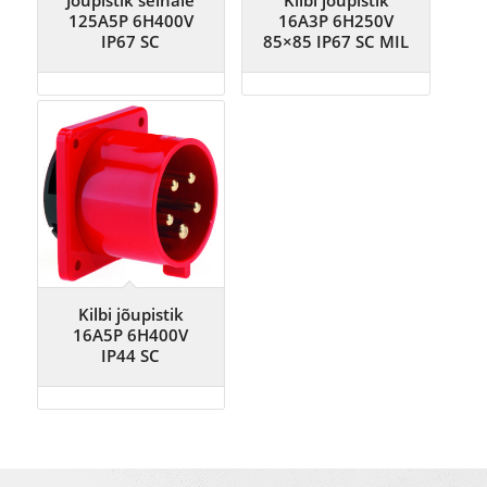
Jõupistik seinale
Kilbi jõupistik
125A5P 6H400V
16A3P 6H250V
IP67 SC
85×85 IP67 SC MIL
Kilbi jõupistik
16A5P 6H400V
IP44 SC