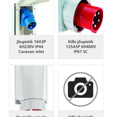
Jõupistik 16A3P
Kilbi jõupistik
6H230V IP44
125A5P 6H400V
Caravan inlet
IP67 SC