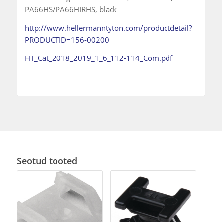
PA66HS/PA66HIRHS, black
http://www.hellermanntyton.com/productdetail?
PRODUCTID=156-00200
HT_Cat_2018_2019_1_6_112-114_Com.pdf
Seotud tooted