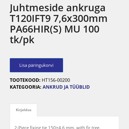
Juhtmeside ankruga
T120IFT9 7,6x300mm
PA66HIR(S) MU 100
tk/pk
Lisa päringukorvi
TOOTEKOOD:
HT156-00200
KATEGOORIA:
ANKRUD JA TÜÜBLID
Kirjeldus
2-Piece fixing tie 150×4.6 mm, with fir tree,