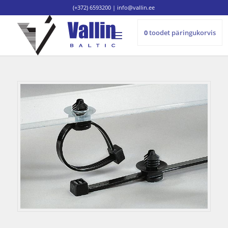
(+372) 6593200
|
info@vallin.ee
0
toodet
päringukorvis