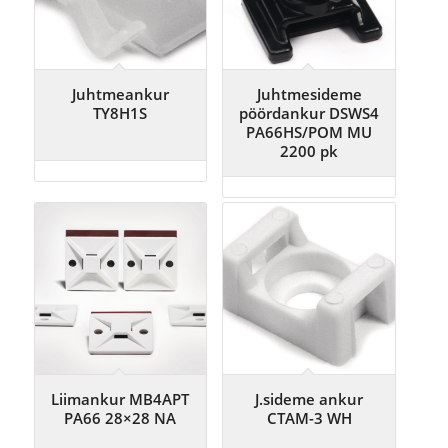
Juhtmeankur
Juhtmesideme
TY8H1S
pöördankur DSWS4
PA66HS/POM MU
2200 pk
Liimankur MB4APT
J.sideme ankur
PA66 28×28 NA
CTAM-3 WH