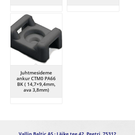
Juhtmesideme
ankur CTM0 PA66
BK ( 14,7×9,4mm,
ava 3,8mm)
Vallin Baltic AS
· Läike tee 42, Peetri, 75312