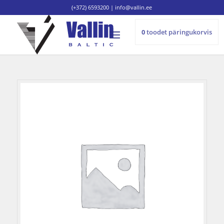
(+372) 6593200
|
info@vallin.ee
0
toodet
päringukorvis