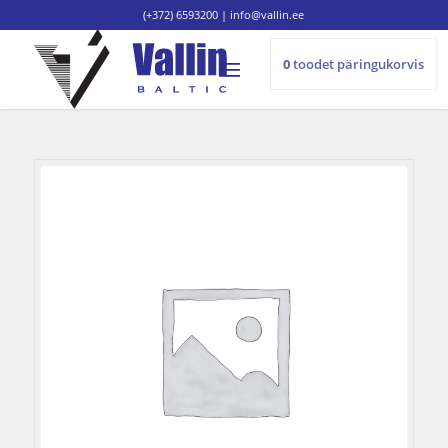
(+372) 6593200
|
info@vallin.ee
0
toodet
päringukorvis