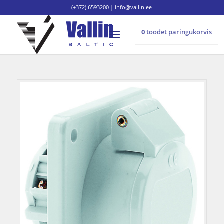
(+372) 6593200
|
info@vallin.ee
0
toodet
päringukorvis