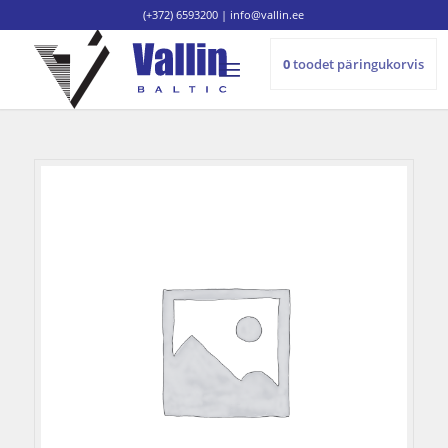
(+372) 6593200
|
info@vallin.ee
0
toodet
päringukorvis