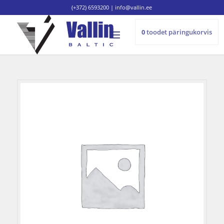
(+372) 6593200
|
info@vallin.ee
0
toodet
päringukorvis