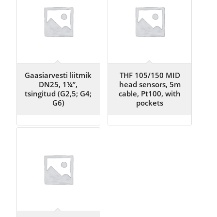
Gaasiarvesti liitmik
THF 105/150 MID
DN25, 1¼”,
head sensors, 5m
tsingitud (G2,5; G4;
cable, Pt100, with
G6)
pockets