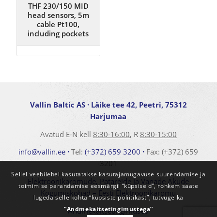
THF 230/150 MID
head sensors, 5m
cable Pt100,
including pockets
Vallin Baltic AS
· Läike tee 42, Peetri, 75312
Harjumaa
Avatud E-N kell
8:30-16:00
, R
8:30-15:00
info@vallin.ee
·
Tel:
(+372) 659 3200
·
Fax: (+372) 659
3201
Sellel veebilehel kasutatakse kasutajamugavuse suurendamise ja
Elektroonikaromude, Patareide Ja Vanade Akude
toimimise parandamise eesmärgil “küpsiseid”, rohkem saate
Kogumiskohad – Eesti Elektroonikaromu
lugeda selle kohta “küpsiste poliitikast”, tutvuge ka
“Andmekaitsetingimustega”
Andmekaitsetingimused