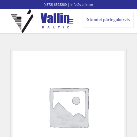
(+372) 6593200
|
info@vallin.ee
0
toodet
päringukorvis