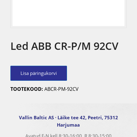
Led ABB CR-P/M 92CV
Lisa päringukorvi
TOOTEKOOD:
ABCR-PM-92CV
Vallin Baltic AS
· Läike tee 42, Peetri, 75312
Harjumaa
Avatud E-N kell
8:30-16:00
, R
8:30-15:00