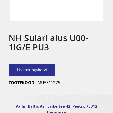
NH Sulari alus U00-
1IG/E PU3
Lisa päringukorvi
TOOTEKOOD:
JMU5311275
Vallin Baltic AS
· Läike tee 42, Peetri, 75312
Harjumaa