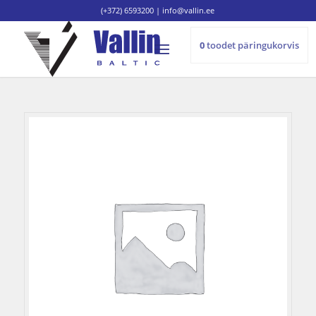
(+372) 6593200
|
info@vallin.ee
0
toodet
päringukorvis