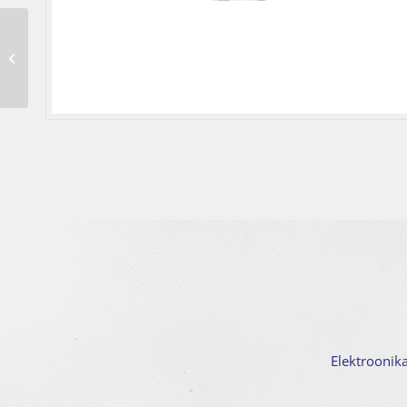
Elektriarvesti M3PRO 80 M-Bus MID
3F 2T 80 A Din liistule MID taatlusega
M-Bus...
Elektroonik