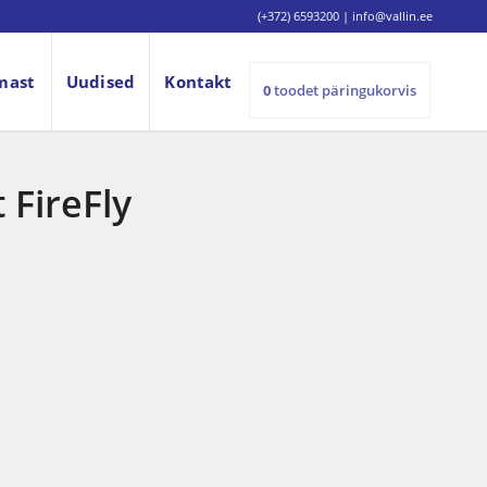
(+372) 6593200
|
info@vallin.ee
mast
Uudised
Kontakt
0
toodet
päringukorvis
 FireFly