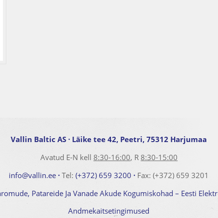
Vallin Baltic AS
· Läike tee 42, Peetri, 75312 Harjumaa
Avatud E-N kell
8:30-16:00
, R
8:30-15:00
info@vallin.ee
·
Tel:
(+372) 659 3200
·
Fax: (+372) 659 3201
aromude, Patareide Ja Vanade Akude Kogumiskohad – Eesti Elek
Andmekaitsetingimused