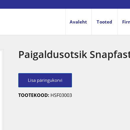
Avaleht
Tooted
Fir
Paigaldusotsik Snapfast
Lisa päringukorvi
TOOTEKOOD:
HSF03003