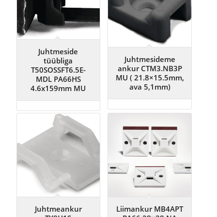
Juhtmeside
Juhtmesideme
tüübliga
ankur CTM3.NB3P
T50SOSSFT6.5E-
MU ( 21.8×15.5mm,
MDL PA66HS
ava 5,1mm)
4.6x159mm MU
Juhtmeankur
Liimankur MB4APT