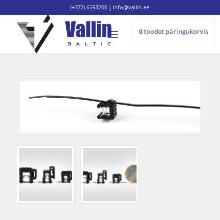
(+372) 6593200
|
info@vallin.ee
0
toodet
päringukorvis