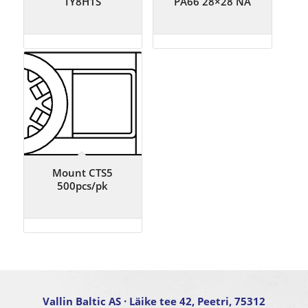
TY8H1S
PA66 28×28 NA
Mount CTS5
500pcs/pk
Vallin Baltic AS
· Läike tee 42, Peetri, 75312