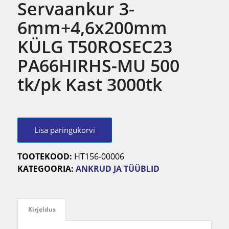
Servaankur 3-
6mm+4,6x200mm
KÜLG T50ROSEC23
PA66HIRHS-MU 500
tk/pk Kast 3000tk
Lisa päringukorvi
TOOTEKOOD:
HT156-00006
KATEGOORIA:
ANKRUD JA TÜÜBLID
Kirjeldus