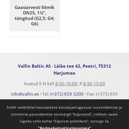
Gaasiarvesti liitmik
DN25, 1¼”,
tsingitud (G2,5; G4;
G6)
Vallin Baltic AS
· Läike tee 42, Peetri, 75312
Harjumaa
Avatud E-N kell
8:30-16:00
, R
8:30-15:00
info@vallin.ee
·
Tel:
(+372) 659 3200
·
Fax: (+372) 659
3201
Sellel veebilehel kasutatakse kasutajamugavuse suurendamise ja
Elektroonikaromude, Patareide Ja Vanade Akude
toimimise parandamise eesmärgil “küpsiseid”, rohkem saate
Kogumiskohad – Eesti Elektroonikaromu
lugeda selle kohta “küpsiste poliitikast”, tutvuge ka
“Andmekaitsetingimustega”
Andmekaitsetingimused