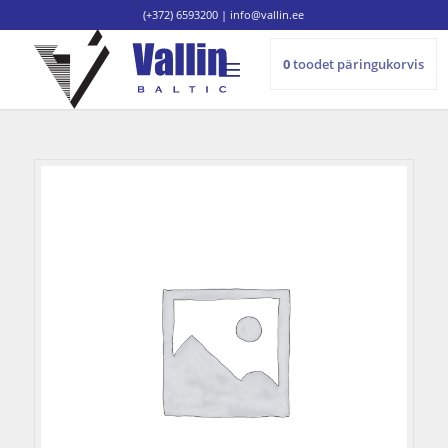
(+372) 6593200
|
info@vallin.ee
0
toodet
päringukorvis