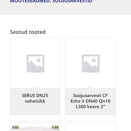
MÕÕTESEADMED
,
SOOJUSARVESTID
Seotud tooted
SERUS DN25
Soojusarvesti CF
vahetükk
Echo II DN40 Qn10
L300 keere 2″