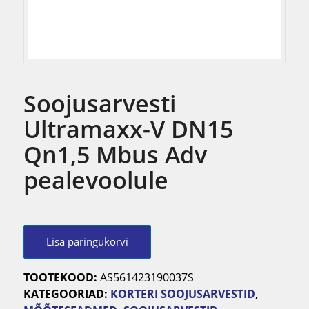
Soojusarvesti
Ultramaxx-V DN15
Qn1,5 Mbus Adv
pealevoolule
Lisa päringukorvi
TOOTEKOOD:
AS561423190037S
KATEGOORIAD:
KORTERI SOOJUSARVESTID
,