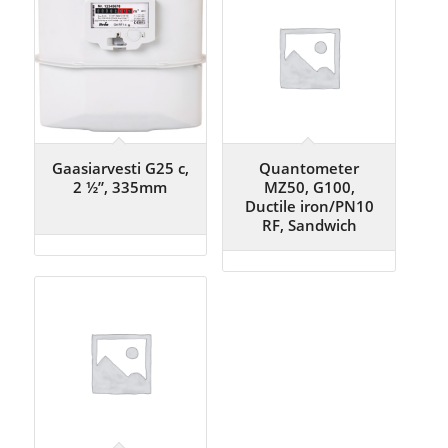
Gaasiarvesti G25 c,
Quantometer
2 ½”, 335mm
MZ50, G100,
Ductile iron/PN10
RF, Sandwich