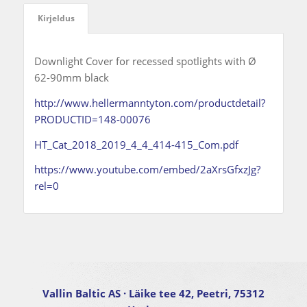
Kirjeldus
Downlight Cover for recessed spotlights with Ø
62-90mm black
http://www.hellermanntyton.com/productdetail?
PRODUCTID=148-00076
HT_Cat_2018_2019_4_4_414-415_Com.pdf
https://www.youtube.com/embed/2aXrsGfxzJg?
rel=0
Vallin Baltic AS
· Läike tee 42, Peetri, 75312