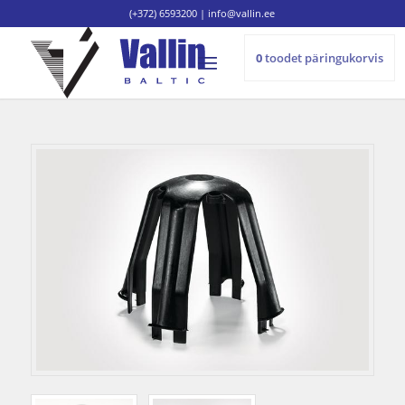
(+372) 6593200
|
info@vallin.ee
0
toodet
päringukorvis