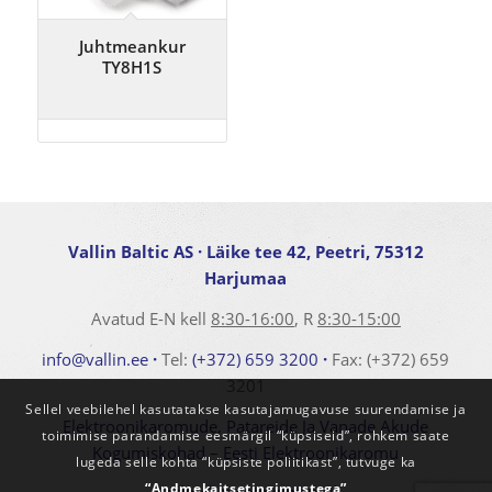
Juhtmeankur
TY8H1S
Vallin Baltic AS
· Läike tee 42, Peetri, 75312
Harjumaa
Avatud E-N kell
8:30-16:00
, R
8:30-15:00
info@vallin.ee
·
Tel:
(+372) 659 3200
·
Fax: (+372) 659
3201
Sellel veebilehel kasutatakse kasutajamugavuse suurendamise ja
Elektroonikaromude, Patareide Ja Vanade Akude
toimimise parandamise eesmärgil “küpsiseid”, rohkem saate
Kogumiskohad – Eesti Elektroonikaromu
lugeda selle kohta “küpsiste poliitikast”, tutvuge ka
“Andmekaitsetingimustega”