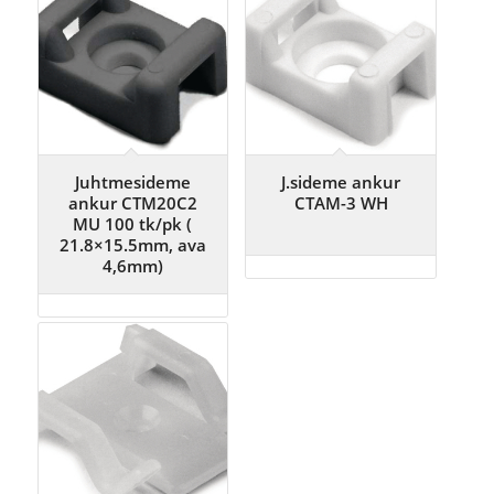
Juhtmesideme
J.sideme ankur
ankur CTM20C2
CTAM-3 WH
MU 100 tk/pk (
21.8×15.5mm, ava
4,6mm)