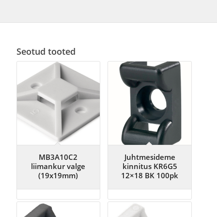
Seotud tooted
MB3A10C2
Juhtmesideme
liimankur valge
kinnitus KR6G5
(19x19mm)
12×18 BK 100pk