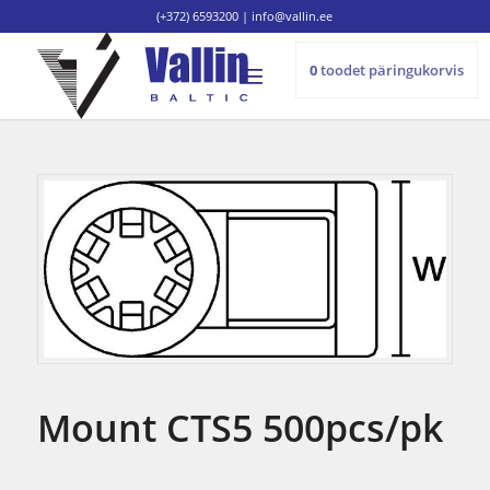
(+372) 6593200
|
info@vallin.ee
0
toodet
päringukorvis
Mount CTS5 500pcs/pk