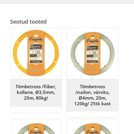
Seotud tooted
Tõmbetross /fiiber,
Tõmbetross
kollane, Ø3,5mm,
/nailon, värvitu,
20m, 80kg/
Ø4mm, 20m,
120kg/ 25tk kast