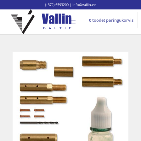
(+372) 6593200
|
info@vallin.ee
0
toodet
päringukorvis