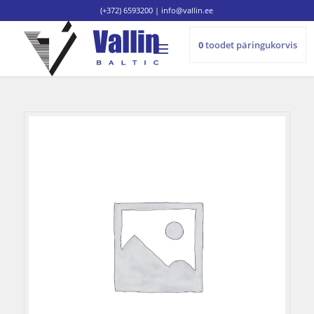
(+372) 6593200
|
info@vallin.ee
0
toodet
päringukorvis