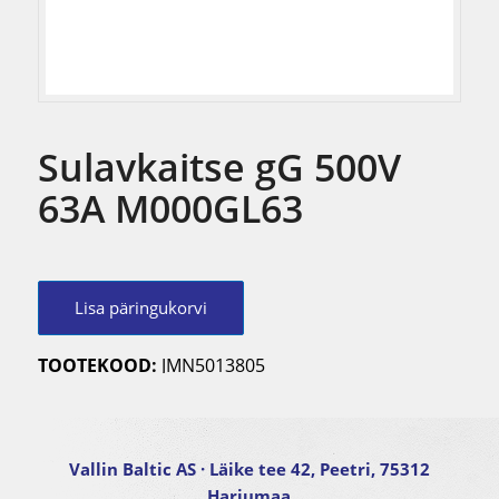
Sulavkaitse gG 500V
63A M000GL63
Lisa päringukorvi
TOOTEKOOD:
JMN5013805
Vallin Baltic AS
· Läike tee 42, Peetri, 75312
Harjumaa